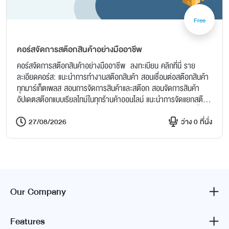
Free
คอร์สจัดการสต๊อกสินค้าอย่างมืออาชีพ
คอร์สจัดการสต๊อกสินค้าอย่างมืออาชีพ ลงทะเบียน คลิกที่นี่ ราย
ละเอียดคอร์ส: แนะนำการทำงานสต๊อกสินค้า สอนเชื่อมต่อสต๊อกสินค้า
ทุกมาร์เก็ตเพลส สอนการจัดการสินค้าและสต๊อก สอนจัดการสินค้า
อัปเดตสต๊อกแบบเรียลไทม์ในทุกร้านค้าออนไลน์ แนะนำการจัดแยกสต๊อก
พร้อมขาย สอนเพิ่มลดจำนวนสินค้าในสต๊อก สอนสร้างเอกสารจัดซื้อ
นำสินค้าเข้าสต๊อก เข้าคลัง ถาม-ตอบ Q&A อย่ารอช้า! ความสำเร็จเริ่ม
27/08/2026
ว่าง 0 ที่นั่ง
ต้นจากการจัดการสต๊อกที่มีประสิทธิภาพ
Our Company
Features