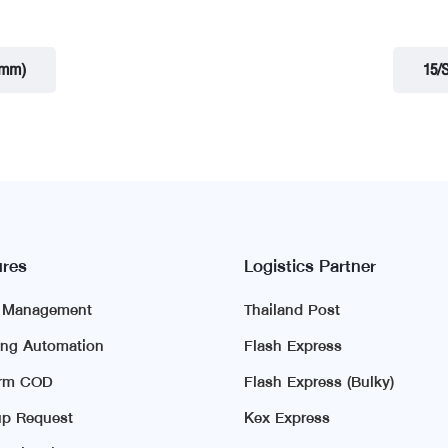
 mm)
15/
ures
Logistics Partner
r Management
Thailand Post
ing Automation
Flash Express
irm COD
Flash Express (Bulky)
p Request
Kex Express