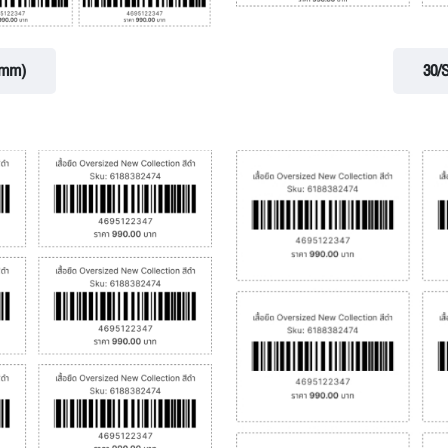
 mm)
30/