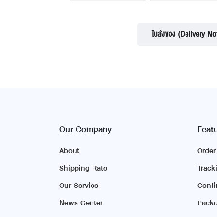
ใบส่งของ (Delivery No
Our Company
Feat
About
Orde
Shipping Rate
Track
Our Service
Conf
News Center
Packu