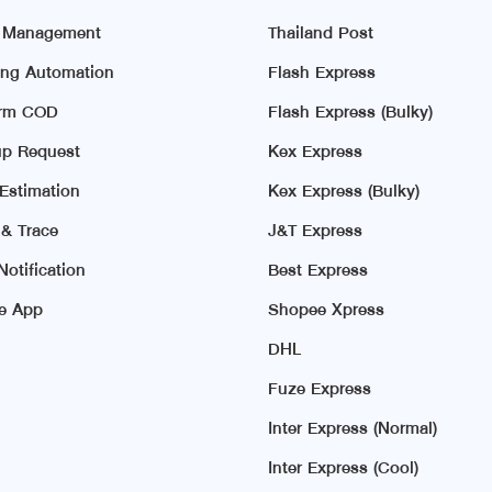
r Management
Thailand Post
ing Automation
Flash Express
irm COD
Flash Express (Bulky)
p Request
Kex Express
 Estimation
Kex Express (Bulky)
 & Trace
J&T Express
otification
Best Express
e App
Shopee Xpress
DHL
Fuze Express
Inter Express (Normal)
Inter Express (Cool)