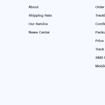
About
Orde
Shipping Rate
Track
Our Service
Conf
News Center
Packu
Price
Track
SMS N
Mobil